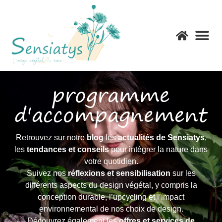
Offres Entr
Offres
Boutiqu
Condition générale de 
programme
d'accompagnement
Retrouvez sur notre
blog
les
actualités de Sensiatys
,
les
tendances et conseils
pour intégrer la nature dans
votre quotidien.
Suivez nos
réflexions et sensibilisation
sur les
différents aspects du design végétal, y compris la
conception durable, l’upcycling et l’impact
environnemental de nos choix de design.
Découvrez également les
offres et services de